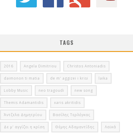
TAGS
2016
Angela Dimitriou
Christos Antoniadis
daimonon ti matia
de m' aggizei i krisi
laika
Lobby Music
neo tragoudi
new song
Themis Adamantidis
xaris akritidis
Άντζελα Δημητρίου
Βασίλης Τερλέγκας
Δε μ' αγγίζει η κρίση
Θέμης Αδαμαντίδης
Λαϊκά