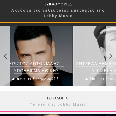
ΚΥΚΛΟΦΟΡΙΕΣ
Ακούστε τις τελευταίες επιτυχίες της
Lobby Music
ΧΡΙΣΤΟΣ ΑΝΤΩΝΙΑΔΗΣ –
ΑΝΤΖΕΛΑ ΔΗΜΗΤΡ
ΥΠΟΔΕΙΓΜΑ ΗΘΙΚΗΣ
ΑΓΓΙΖΕΙ Η 
Admin
8 Νοεμβρίου 2016
Admin
8 Νοεμ
ΙΣΤΟΛΟΓΙΟ
Τα νέα της Lobby Music