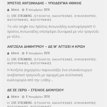
ΧΡΙΣΤΟΣ ΑΝΤΩΝΙΑΔΗΣ – ΥΠΟΔΕΙΓΜΑ ΗΘΙΚΗΣ
Admin
8 Νοεμβρίου 2018
LIVE STREAMING
,
ΙΣΤΟΛΟΓΙΟ
,
ΚΑΛΛΙΤΕΧΝΕΣ
,
ΚΥΚΛΟΦΟΡΙΕΣ
,
ΦΩΤΟΓΡΑΦΙΕΣ
,
ΦΩΤΟΓΡΑΦΙΕΣ
Το νέο single του Χρίστος Αντωνιάδης κυκλοφόρησε!!! Ο
Χρίστος Αντωνιάδης επιστρέφει δυναμικά με νέο τραγούδι
με τίτλο
...
ΑΝΤΖΕΛΑ ΔΗΜΗΤΡΙΟΥ – ΔΕ Μ’ ΑΓΓΙΖΕΙ Η ΚΡΙΣΗ
Admin
8 Νοεμβρίου 2018
LIVE STREAMING
,
ΙΣΤΟΛΟΓΙΟ
,
ΚΑΛΛΙΤΕΧΝΕΣ
,
ΚΥΚΛΟΦΟΡΙΕΣ
,
ΦΩΤΟΓΡΑΦΙΕΣ
,
ΦΩΤΟΓΡΑΦΙΕΣ
Η Άντζελα Δημητρίου παρουσιάζει ένα ολοκαίνουργιο
ανεβαστικό τραγούδι με αφορμή μια συλλεκτική
κυκλοφορία από την Lobby-
...
ΔΕ ΣΕ ΞΕΡΩ – ΣΤΕΛΙΟΣ ΔΙΟΝΥΣΙΟΥ
Admin
8 Νοεμβρίου 2018
LIVE STREAMING
,
ΙΣΤΟΛΟΓΙΟ
,
ΚΑΛΛΙΤΕΧΝΕΣ
,
ΚΥΚΛΟΦΟΡΙΕΣ
,
ΦΩΤΟΓΡΑΦΙΕΣ
,
ΦΩΤΟΓΡΑΦΙΕΣ