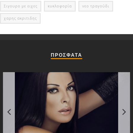
Σιγουρο με ειχες
κυκλοφορία
νεο τραγούδι
χαρης ακριτιδης
ΠΡΟΣΦΑΤΑ