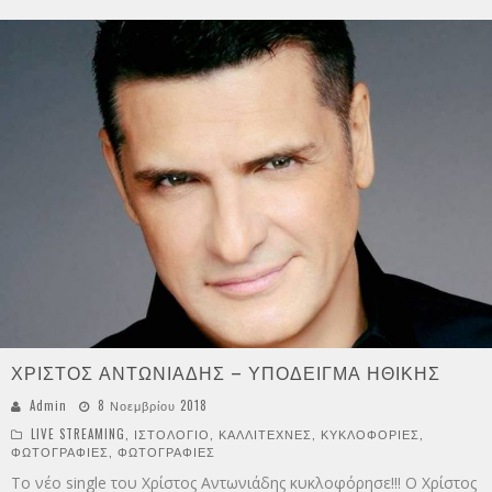
ΧΡΙΣΤΟΣ ΑΝΤΩΝΙΑΔΗΣ – ΥΠΟΔΕΙΓΜΑ ΗΘΙΚΗΣ
Admin
8 Νοεμβρίου 2018
LIVE STREAMING
,
ΙΣΤΟΛΟΓΙΟ
,
ΚΑΛΛΙΤΕΧΝΕΣ
,
ΚΥΚΛΟΦΟΡΙΕΣ
,
ΦΩΤΟΓΡΑΦΙΕΣ
,
ΦΩΤΟΓΡΑΦΙΕΣ
Το νέο single του Χρίστος Αντωνιάδης κυκλοφόρησε!!! Ο Χρίστος