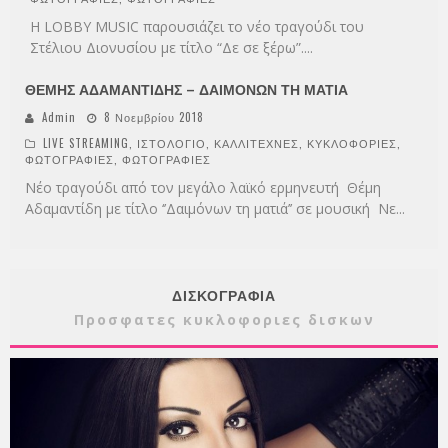
Η LOBBY MUSIC παρουσιάζει το νέο τραγούδι του
Στέλιου Διονυσίου με τίτλο “Δε σε ξέρω”.
...
ΘΕΜΗΣ ΑΔΑΜΑΝΤΙΔΗΣ – ΔΑΙΜΟΝΩΝ ΤΗ ΜΑΤΙΑ
Admin
8 Νοεμβρίου 2018
LIVE STREAMING
,
ΙΣΤΟΛΟΓΙΟ
,
ΚΑΛΛΙΤΕΧΝΕΣ
,
ΚΥΚΛΟΦΟΡΙΕΣ
,
ΦΩΤΟΓΡΑΦΙΕΣ
,
ΦΩΤΟΓΡΑΦΙΕΣ
Νέο τραγούδι από τον μεγάλο λαϊκό ερμηνευτή Θέμη
Αδαμαντίδη με τίτλο ‘’Δαιμόνων τη ματιά’’ σε μουσική Νε
...
ΔΙΣΚΟΓΡΑΦΙΑ
Προσφατες κυκλοφοριες δισκων