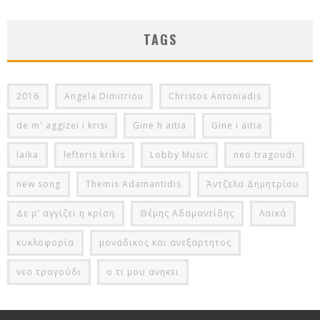
TAGS
2016
Angela Dimitriou
Christos Antoniadis
de m' aggizei i krisi
Gine h aitia
Gine i aitia
laika
lefteris krikis
Lobby Music
neo tragoudi
new song
Themis Adamantidis
Άντζελα Δημητρίου
Δε μ' αγγίζει η κρίση
Θέμης Αδαμαντίδης
Λαϊκά
κυκλοφορία
μοναδικος και ανεξαρτητος
νεο τραγούδι
ο τι μου ανηκει