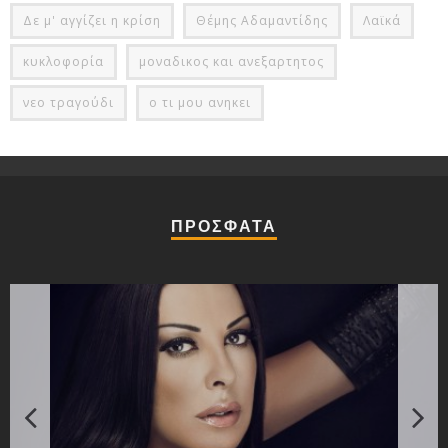
Δε μ' αγγίζει η κρίση
Θέμης Αδαμαντίδης
Λαϊκά
κυκλοφορία
μοναδικος και ανεξαρτητος
νεο τραγούδι
ο τι μου ανηκει
ΠΡΟΣΦΑΤΑ